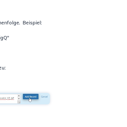
enfolge. Beispiel:
fgQ"
zu: