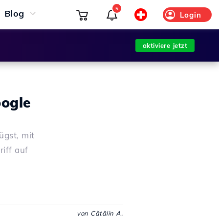
5
Blog
Login
aktiviere jetzt
oogle
ügst, mit
iff auf
von Cătălin A.