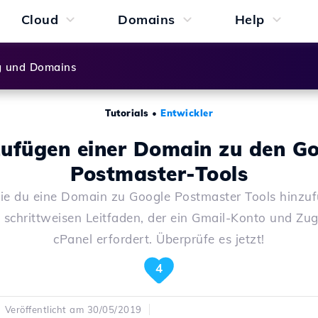
Cloud
Domains
Help
g und Domains
Tutorials
•
Entwickler
ufügen einer Domain zu den G
Postmaster-Tools
ie du eine Domain zu Google Postmaster Tools hinzuf
 schrittweisen Leitfaden, der ein Gmail-Konto und Zugr
cPanel erfordert. Überprüfe es jetzt!
4
Veröffentlicht am 30/05/2019