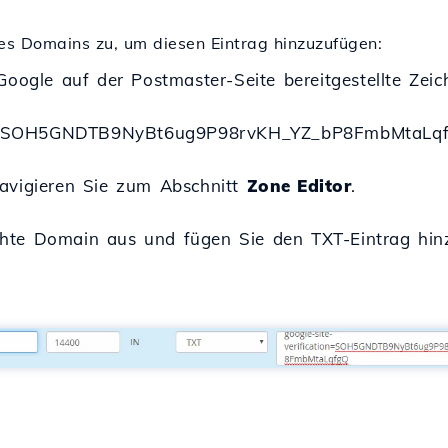
des Domains zu, um diesen Eintrag hinzuzufügen:
ogle auf der Postmaster-Seite bereitgestellte Zeich
n=SOH5GNDTB9NyBt6ug9P98rvKH_YZ_bP8FmbMtaLq
avigieren Sie zum Abschnitt
Zone Editor
.
te Domain aus und fügen Sie den TXT-Eintrag hin