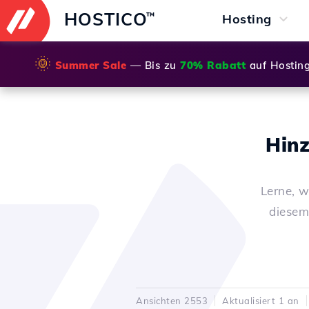
HOSTICO
™
Hosting
🌞
Summer Sale
— Bis zu
70% Rabatt
auf Hostin
Hinz
Lerne, w
diesem
Ansichten 2553
Aktualisiert 1 an