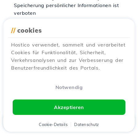
Speicherung persönlicher Informationen ist
verboten
Das Betreiben öffentlicher Spiegelserver ist
//
cookies
untersagt
Hostico verwendet, sammelt und verarbeitet
Das Betreiben eines Proxys oder
Cookies für Funktionalität, Sicherheit,
Anonymisierers, ob öffentlich oder privat
Verkehrsanalysen und zur Verbesserung der
zugänglich, ist nicht gestattet.
Benutzerfreundlichkeit des Portals.
Websites über: Hacking, Warez oder die
illegale Aktivitäten fördern, sind verboten
Notwendig
Bittorrent-Anwendungen, Tracker und alle
anderen Aktivitäten zur Dateiübertragung sind
Akzeptieren
verboten
Startseite
Kunde
Cookie-Details
Warenkorb
Datenschutz
Chat
Menü
Das Betreiben von Spieleservern ist verboten