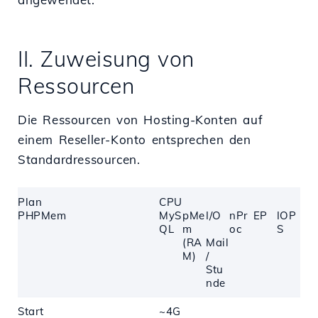
II. Zuweisung von
Ressourcen
Die Ressourcen von Hosting-Konten auf
einem Reseller-Konto entsprechen den
Standardressourcen.
Plan
CPU
PHPMem
MyS
pMe
I/O
nPr
EP
IOP
QL
m
oc
S
(RA
Mail
M)
/
Stu
nde
Start
~4G