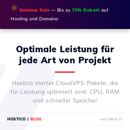
🌞
Summer Sale
— Bis zu
70% Rabatt
auf
Hosting und Domains
Optimale Leistung für
jede Art von Projekt
Hostico startet CloudVPS-Pakete, die
für Leistung optimiert sind: CPU, RAM
und schneller Speicher
HOSTICO
/
BLOG
von Mark D.