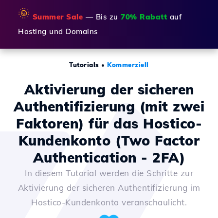
🌞
Summer Sale
— Bis zu
70% Rabatt
auf
Hosting und Domains
Tutorials
•
Kommerziell
Aktivierung der sicheren
Authentifizierung (mit zwei
Faktoren) für das Hostico-
Kundenkonto (Two Factor
Authentication - 2FA)
In diesem Tutorial werden die Schritte zur
Aktivierung der sicheren Authentifizierung im
Hostico-Kundenkonto veranschaulicht.