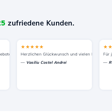
25
zufriedene Kunden.
★★★★★
★★★
ützung.
enen Dienstleistungen zufrieden. Ich habe Sie anderen 
Herzlichen Glückwunsch und vielen Dank für die ge
Für jetzt
—
—
Vasiliu Costel Andrei
Radu L