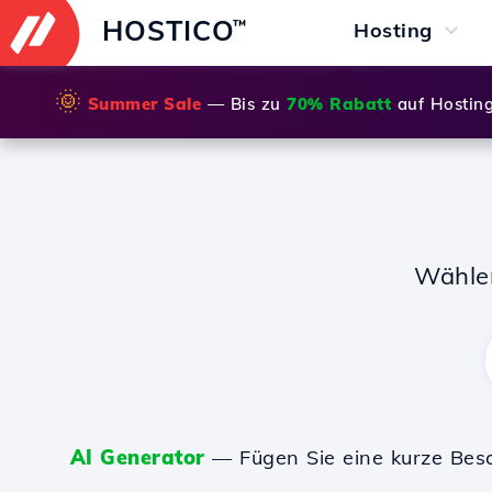
HOSTICO
™
Hosting
🌞
Summer Sale
— Bis zu
70% Rabatt
auf Hostin
Wähle
AI Generator
— Fügen Sie eine kurze Bes