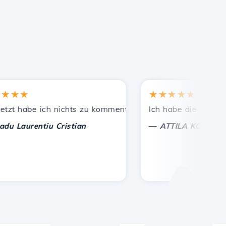
★★
★★★★★
Bekannten empfohlen.
leistete Unterstützung!
 habe ich nichts zu kommentieren, nur um zu schätzen. Mi
Ich habe die richtige En
—
aurentiu Cristian
ATTILA KOLES