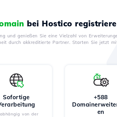
omain
bei Hostico registrier
ung und genießen Sie eine Vielzahl von Erweiterunge
it durch akkreditierte Partner. Starten Sie jetzt mi
Sofortige
+588
Verarbeitung
Domainerweite
en
abhängig von der