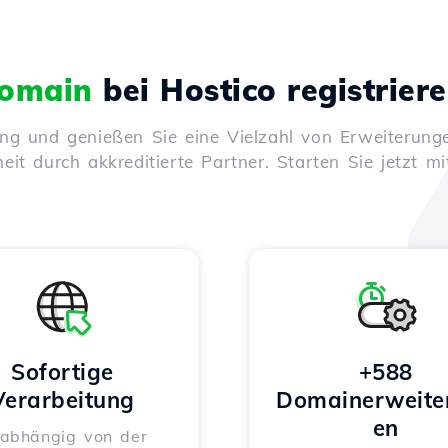
omain
bei Hostico registrier
ung und genießen Sie eine Vielzahl von Erweiterunge
it durch akkreditierte Partner. Starten Sie jetzt mi
Sofortige
+588
Verarbeitung
Domainerweite
en
abhängig von der