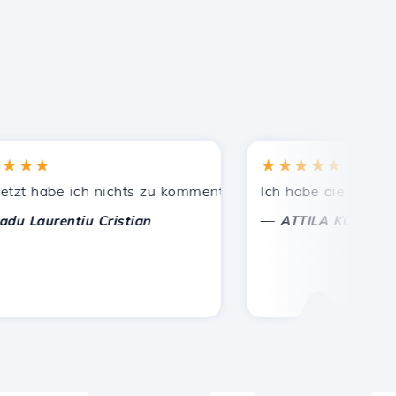
★★
★★★★★
Bekannten empfohlen.
leistete Unterstützung!
 habe ich nichts zu kommentieren, nur um zu schätzen. Mi
Ich habe die richtige En
—
aurentiu Cristian
ATTILA KOLES