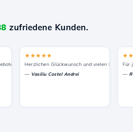
88
zufriedene Kunden.
★★★★★
★★★
ützung.
enen Dienstleistungen zufrieden. Ich habe Sie anderen 
Herzlichen Glückwunsch und vielen Dank für die ge
Für jetzt
—
—
Vasiliu Costel Andrei
Radu L