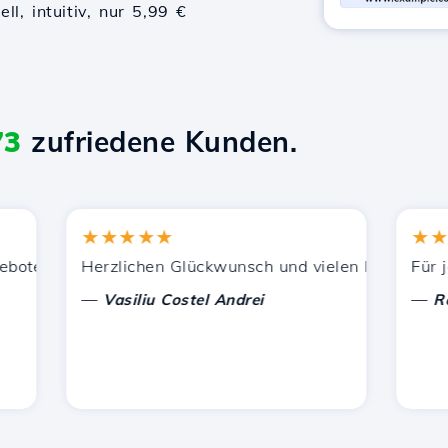
l, intuitiv, nur 5,99 €
73
zufriedene Kunden.
★★★★★
★★★★
ützung.
enen Dienstleistungen zufrieden. Ich habe Sie anderen B
Herzlichen Glückwunsch und vielen Dank für die gel
Für jetzt
—
—
Vasiliu Costel Andrei
Radu L