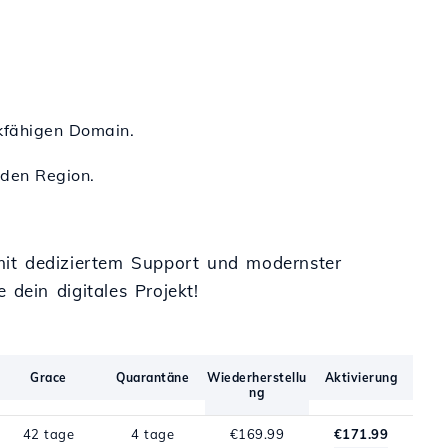
erkfähigen Domain.
nden Region.
mit dediziertem Support und modernster
 dein digitales Projekt!
Grace
Quarantäne
Wiederherstellu
Aktivierung
ng
42 tage
4 tage
€169.99
€171.99