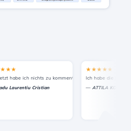
★
★★★★★
ekannten empfohlen.
eistete Unterstützung!
 habe ich nichts zu kommentieren, nur um zu schätzen. Mi
Ich habe die richtige En
—
aurentiu Cristian
ATTILA KOLES