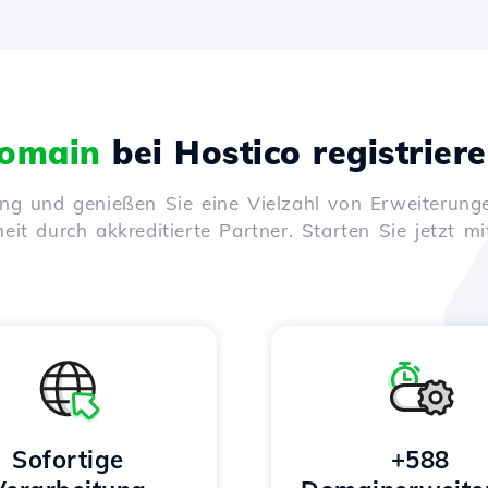
omain
bei Hostico registrier
ung und genießen Sie eine Vielzahl von Erweiterunge
it durch akkreditierte Partner. Starten Sie jetzt mi
Sofortige
+588