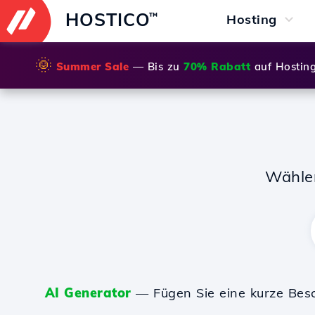
HOSTICO
™
Hosting
🌞
Summer Sale
— Bis zu
70% Rabatt
auf Hostin
Wähle
AI Generator
— Fügen Sie eine kurze Bes