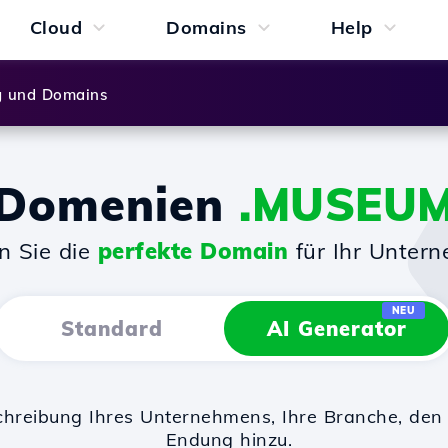
Cloud
Domains
Help
g und Domains
Domenien
.MUSEU
n Sie die
perfekte Domain
für Ihr Unter
NEU
Standard
AI Generator
chreibung Ihres Unternehmens, Ihre Branche, d
Endung hinzu.