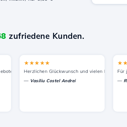
68
zufriedene Kunden.
★★★★★
★★★
ützung.
tenen Dienstleistungen zufrieden. Ich habe Sie anderen 
Herzlichen Glückwunsch und vielen Dank für die ge
Für jetz
—
—
Vasiliu Costel Andrei
Radu L