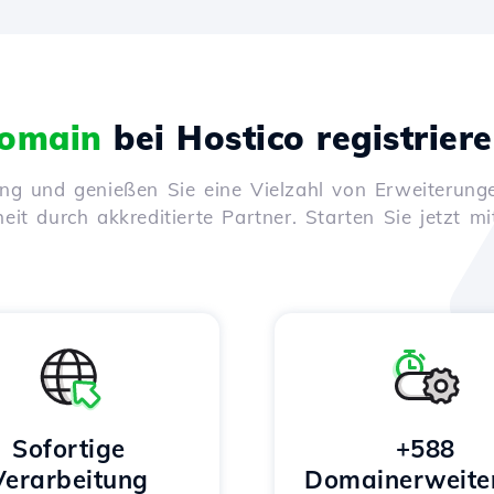
omain
bei Hostico registrier
ung und genießen Sie eine Vielzahl von Erweiterunge
it durch akkreditierte Partner. Starten Sie jetzt mi
Sofortige
+588
Verarbeitung
Domainerweite