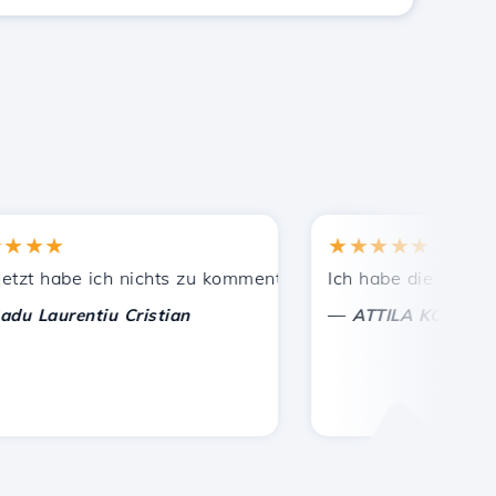
★★
★★★★★
Bekannten empfohlen.
leistete Unterstützung!
t habe ich nichts zu kommentieren, nur um zu schätzen. Mi
Ich habe die richtige E
—
aurentiu Cristian
ATTILA KOLES