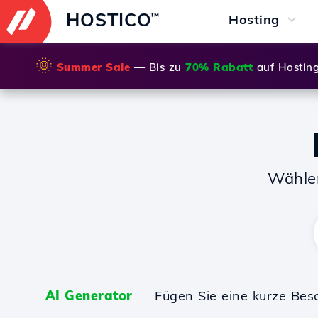
HOSTICO
™
Hosting
🌞
Summer Sale
— Bis zu
70% Rabatt
auf Hostin
Wähle
AI Generator
— Fügen Sie eine kurze Bes