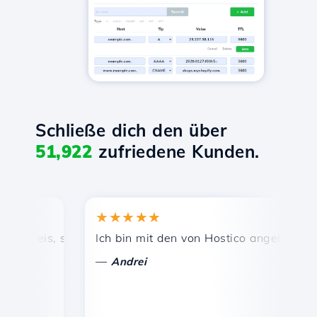
Schließe dich den über
51,922
zufriedene Kunden.
★★★★★
★
reis, schnelle und effiziente technische Unterstützung.
Ich bin mit den von Hostico angebotenen Die
He
—
—
Andrei