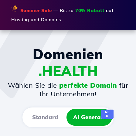
🌞
Summer Sale
— Bis zu
70% Rabatt
auf
Hosting und Domains
Domenien
.HEALTH
Wählen Sie die
perfekte Domain
für
Ihr Unternehmen!
NE
Standard
AI Generator
U