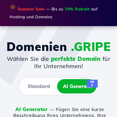
🌞
Summer Sale
— Bis zu
70% Rabatt
auf
Hosting und Domains
Domenien
.GRIPE
Wählen Sie die
perfekte Domain
für
Ihr Unternehmen!
NE
Standard
AI Generator
U
AI Generator
— Fügen Sie eine kurze
Beschreibung Ihres Unternehmens, Ihre