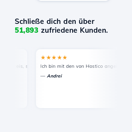
Schließe dich den über
51,893
zufriedene Kunden.
★★★★★
 Preis, schnelle und effiziente technische Unterstützung.
Ich bin mit den von Hostico angebotenen D
H
—
Andrei