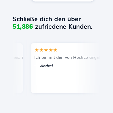
Schließe dich den über
51,886
zufriedene Kunden.
★★★★★
★
Preis, schnelle und effiziente technische Unterstützung.
Ich bin mit den von Hostico angebotenen Die
He
—
Andrei