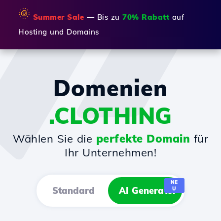
🌞
Summer Sale
— Bis zu
70% Rabatt
auf
Hosting und Domains
Domenien
.CLOTHING
Wählen Sie die
perfekte Domain
für
Ihr Unternehmen!
NE
Standard
AI Generator
U