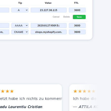
★★
★★★★★
Bekannten empfohlen.
leistete Unterstützung!
 habe ich nichts zu kommentieren, nur um zu schätzen. Mi
Ich habe die richtige E
—
aurentiu Cristian
ATTILA KOLES