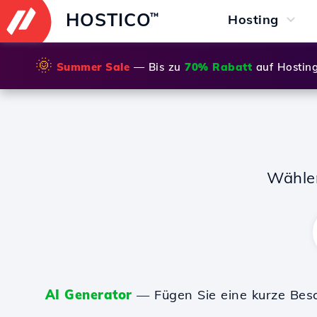
HOSTICO
™
Hosting
🌞
Summer Sale
— Bis zu
70% Rabatt
auf Hostin
Wähle
AI Generator
— Fügen Sie eine kurze Bes