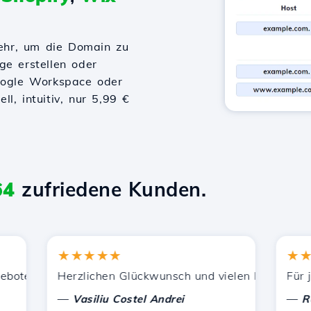
ehr, um die Domain zu
ge erstellen oder
Google Workspace oder
l, intuitiv, nur 5,99 €
64
zufriedene Kunden.
★★★★★
★★★
ützung.
tenen Dienstleistungen zufrieden. Ich habe Sie anderen 
Herzlichen Glückwunsch und vielen Dank für die ge
Für jetzt
—
—
Vasiliu Costel Andrei
Radu L