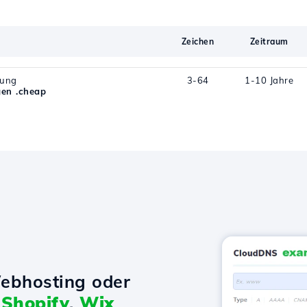
Zeichen
Zeitraum
rung
3-64
1-10 Jahre
en .cheap
ebhosting oder
t
Shopify
,
Wix