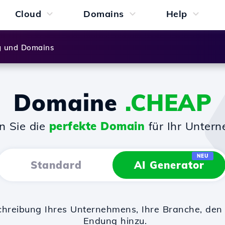
Cloud
Domains
Help
g und Domains
Domaine
.CHEAP
n Sie die
perfekte Domain
für Ihr Unter
NEU
Standard
AI Generator
chreibung Ihres Unternehmens, Ihre Branche, d
Endung hinzu.