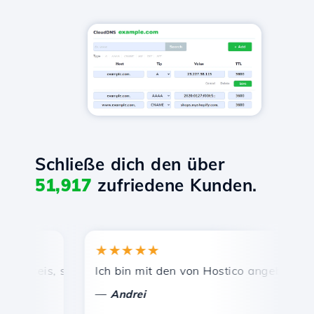
Schließe dich den über
51,917
zufriedene Kunden.
★★★★★
★
reis, schnelle und effiziente technische Unterstützung.
Ich bin mit den von Hostico angebotenen Die
He
—
—
Andrei