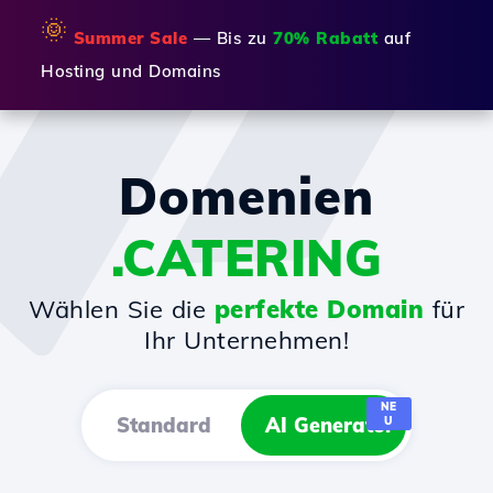
🌞
Summer Sale
— Bis zu
70% Rabatt
auf
Hosting und Domains
Domenien
.CATERING
Wählen Sie die
perfekte Domain
für
Ihr Unternehmen!
NE
Standard
AI Generator
U