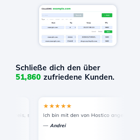
Schließe dich den über
51,860
zufriedene Kunden.
★★★★★
★
Preis, schnelle und effiziente technische Unterstützung.
Ich bin mit den von Hostico angebotenen Die
He
—
Andrei