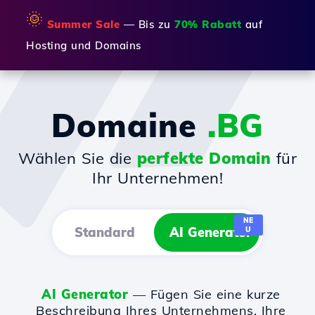
🌞
Summer Sale
— Bis zu
70% Rabatt
auf
Hosting und Domains
Domaine
.BG
Wählen Sie die
perfekte Domain
für
Ihr Unternehmen!
NE
Standard
AI Generator
U
AI Generator
— Fügen Sie eine kurze
Beschreibung Ihres Unternehmens, Ihre