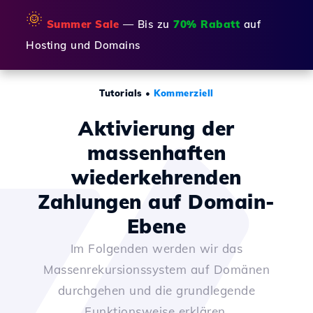
🌞
Summer Sale
— Bis zu
70% Rabatt
auf
Hosting und Domains
Tutorials
•
Kommerziell
Aktivierung der
massenhaften
wiederkehrenden
Zahlungen auf Domain-
Ebene
Im Folgenden werden wir das
Massenrekursionssystem auf Domänen
durchgehen und die grundlegende
Funktionsweise erklären.