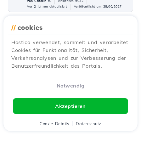
von Cătălin A.
Ansichten 5932
Vor 2 Jahren aktualisiert
Veröffentlicht am 28/06/2017
//
cookies
Hinzufügen eines sekundären
27
Kontakts (Unterkontakt)
Hostico verwendet, sammelt und verarbeitet
Tutorials /
Kommerziell
Cookies für Funktionalität, Sicherheit,
Fügen Sie einen sekundären Kontakt im
Verkehrsanalysen und zur Verbesserung der
Hostico-Kundenkonto hinzu, indem Sie die
Benutzerfreundlichkeit des Portals.
einfachen Schritte befolgen. Stellen Sie sicher,
dass Sie ein bestehendes Konto haben und
die erforderlichen Berechtigungen aktiviert
Notwendig
sind.
von Mark D.
Ansichten 3159
Vor 2 Jahren aktualisiert
Akzeptieren
Veröffentlicht am 08/07/2017
Cookie-Details
Datenschutz