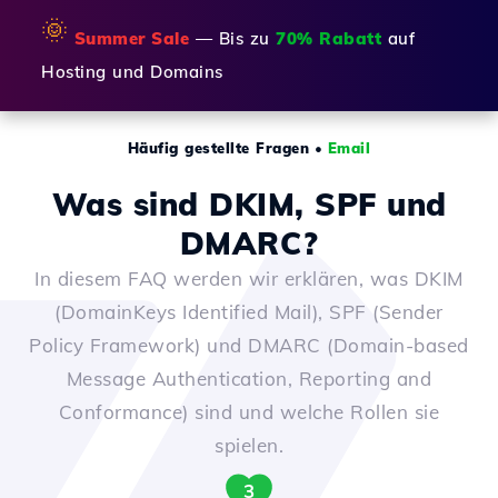
🌞
Summer Sale
— Bis zu
70% Rabatt
auf
Hosting und Domains
Häufig gestellte Fragen
•
Email
Was sind DKIM, SPF und
DMARC?
In diesem FAQ werden wir erklären, was DKIM
(DomainKeys Identified Mail), SPF (Sender
Policy Framework) und DMARC (Domain-based
Message Authentication, Reporting and
Conformance) sind und welche Rollen sie
spielen.
3