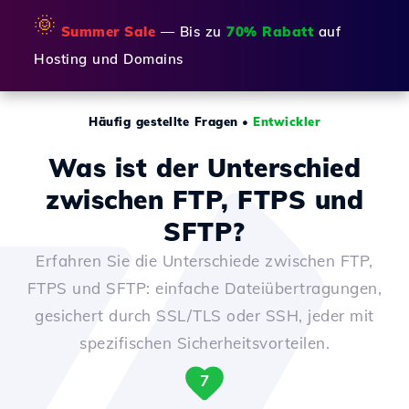
🌞
Summer Sale
— Bis zu
70% Rabatt
auf
Hosting und Domains
Häufig gestellte Fragen
•
Entwickler
Was ist der Unterschied
zwischen FTP, FTPS und
SFTP?
Erfahren Sie die Unterschiede zwischen FTP,
FTPS und SFTP: einfache Dateiübertragungen,
gesichert durch SSL/TLS oder SSH, jeder mit
spezifischen Sicherheitsvorteilen.
7