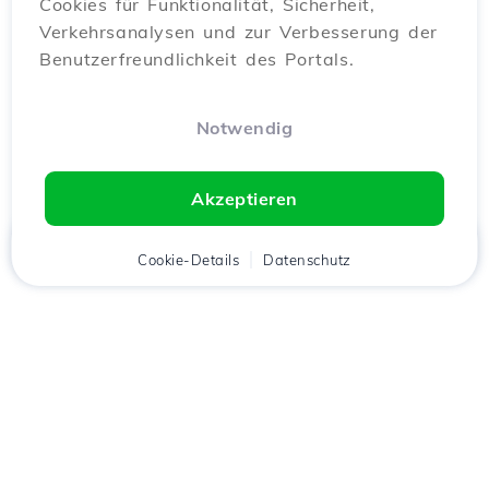
Cookies für Funktionalität, Sicherheit,
Verkehrsanalysen und zur Verbesserung der
Benutzerfreundlichkeit des Portals.
Notwendig
Akzeptieren
Startseite
Kunde
Cookie-Details
Warenkorb
Datenschutz
Chat
Menü
Lade die
Hostico
App
herunter