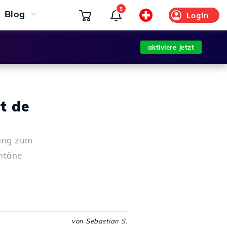
5
Blog
Login
aktiviere jetzt
t de
rung zum
ntäne
von Sebastian S.