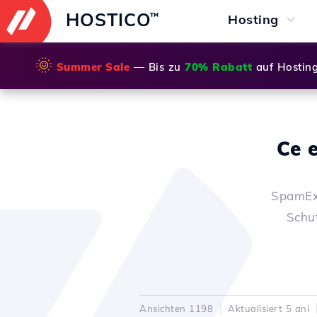
HOSTICO
™
Hosting
🌞
Summer Sale
— Bis zu
70% Rabatt
auf Hostin
Ce 
SpamExp
Schu
Ansichten 1198
Aktualisiert 5 ani