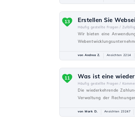
Erstellen Sie Webse
13
Häufig gestellte Fragen /
Zufälli
Wir bieten eine Anwendung
Webentwicklungsunternehme
von Andrea Z.
Ansichten 2214
Was ist eine wiede
11
Häufig gestellte Fragen /
Kommer
Die wiederkehrende Zahlun
Verwaltung der Rechnungen
von Mark D.
Ansichten 23247