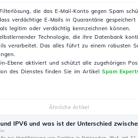
Filterlösung, die das E-Mail-Konto gegen Spam schüt
dass verdächtige E-Mails in Quarantäne gespeichert
als legitim oder verdächtig kennzeichnen können.
lbstlernender Technologie, die ihre Datenbank kontin
ails verarbeitet. Das alles führt zu einem robusten
ngen.
n-Ebene aktiviert und schützt alle zugehörigen Pos
ion des Dienstes finden Sie im Artikel
Spam Experts
Ähnliche Artikel
und IPV6 und was ist der Unterschied zwische
ler
lle zur Identifizierung von Geräten in Netzwerken. IPv4, mit 32 