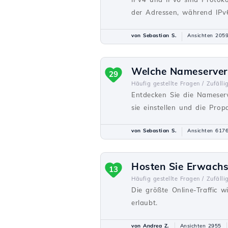
der Adressen, während IPv6
von Sebastian S.
Ansichten 205
Welche Nameserver 
29
Häufig gestellte Fragen /
Zufälli
Entdecken Sie die Nameserv
sie einstellen und die Prop
von Sebastian S.
Ansichten 617
Hosten Sie Erwach
13
Häufig gestellte Fragen /
Zufälli
Die größte Online-Traffic 
erlaubt.
von Andrea Z.
Ansichten 2955