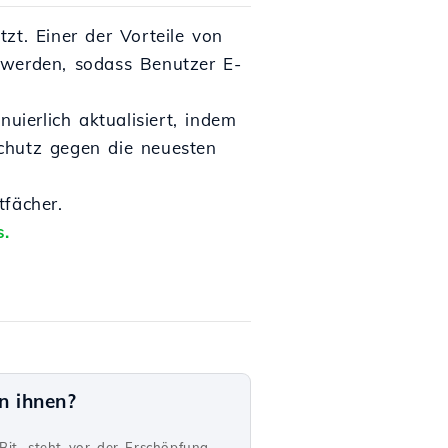
zt. Einer der Vorteile von
 werden, sodass Benutzer E-
uierlich aktualisiert, indem
 Schutz gegen die neuesten
tfächer.
.
n ihnen?
Bit, steht vor der Erschöpfung