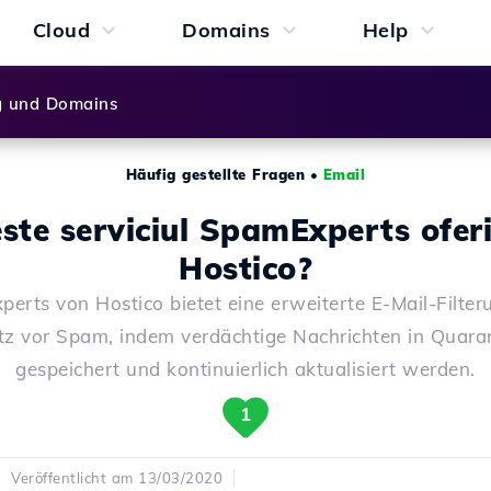
Cloud
Domains
Help
g und Domains
Häufig gestellte Fragen
•
Email
este serviciul SpamExperts oferi
Hostico?
erts von Hostico bietet eine erweiterte E-Mail-Filte
tz vor Spam, indem verdächtige Nachrichten in Quara
gespeichert und kontinuierlich aktualisiert werden.
1
Veröffentlicht am 13/03/2020