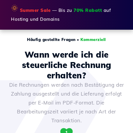
🌞
Summer Sale
— Bis zu
70% Rabatt
auf
Hosting und Domains
Häufig gestellte Fragen
•
Kommerziell
Wann werde ich die
steuerliche Rechnung
erhalten?
Die Rechnungen werden nach Bestätigung der
Zahlung ausgestellt und die Lieferung erfolgt
per E-Mail im PDF-Format. Die
Bearbeitungszeit variiert je nach Art der
Transaktion.
1