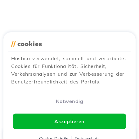
//
cookies
Hostico verwendet, sammelt und verarbeitet
Cookies für Funktionalität, Sicherheit,
Verkehrsanalysen und zur Verbesserung der
Benutzerfreundlichkeit des Portals.
Notwendig
Akzeptieren
Startseite
Kunde
Cookie-Details
Warenkorb
Datenschutz
Chat
Menü