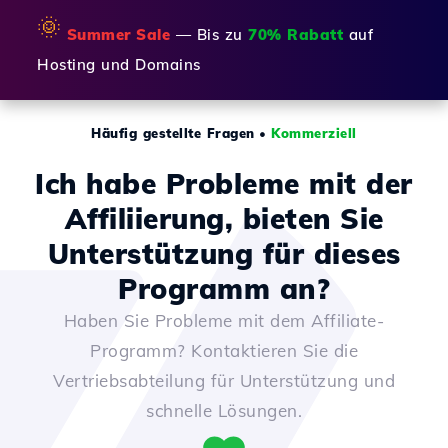
🌞
Summer Sale
— Bis zu
70% Rabatt
auf
Hosting und Domains
Häufig gestellte Fragen
•
Kommerziell
Ich habe Probleme mit der
Affiliierung, bieten Sie
Unterstützung für dieses
Programm an?
Haben Sie Probleme mit dem Affiliate-
Programm? Kontaktieren Sie die
Vertriebsabteilung für Unterstützung und
schnelle Lösungen.