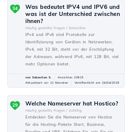
Was bedeutet IPV4 und IPV6 und
34
was ist der Unterschied zwischen
ihnen?
Häufig gestellte Fragen /
Entwickler
IPv4 und IPv6 sind Protokolle zur
Identifizierung von Geräten in Netzwerken.
IPv4, mit 32 Bit, steht vor der Erschöpfung
der Adressen, während IPv6, mit 128 Bit, viel
mehr Optionen bietet.
von Sebastian S.
Ansichten 20615
Aktualisiert vor 11 Monaten
Veröffentlicht am 24/04/2019
Welche Nameserver hat Hostico?
29
Häufig gestellte Fragen /
Zufällig
Entdecken Sie die Nameserver von Hostico
für die Hosting-Pakete Start, Business,
Reseller und VPS. Erfahren Sie, wie Sie sie