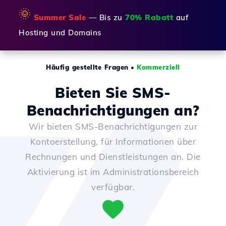
🌞
Summer Sale
— Bis zu
70% Rabatt
auf
Hosting und Domains
Häufig gestellte Fragen
•
Kommerziell
Bieten Sie SMS-
Benachrichtigungen an?
Wir bieten SMS-Benachrichtigungen zur
Kontoerstellung, für Informationen über
Rechnungen und Dienstleistungen an. Die
Aktivierung ist im Administrationsbereich
verfügbar.