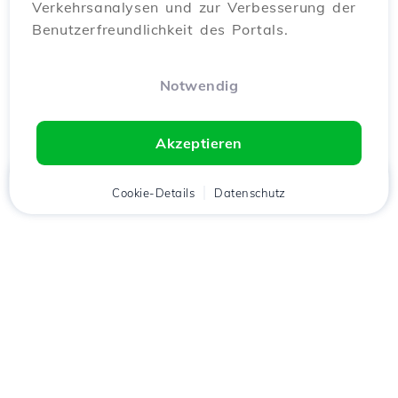
Verkehrsanalysen und zur Verbesserung der
Benutzerfreundlichkeit des Portals.
Notwendig
Akzeptieren
Startseite
Kunde
Cookie-Details
Warenkorb
Datenschutz
Chat
Menü
Lade die
Hostico
App
herunter