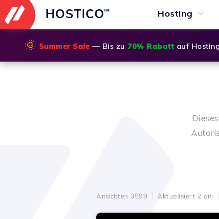
HOSTICO
™
Hosting
🌞
Summer Sale
— Bis zu
70% Rabatt
auf Hostin
Dieses
Autori
Ansichten 3599
Aktualisiert 2 ani