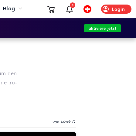
5
Blog
Login
aktiviere jetzt
 um den
ne .ro-
von Mark D.