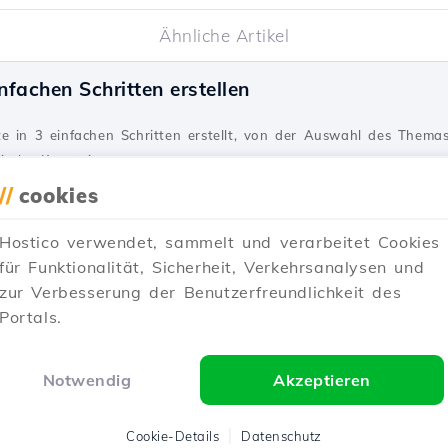
Ähnliche Artikel
nfachen Schritten erstellen
e in 3 einfachen Schritten erstellt, von der Auswahl des Themas
ische Kenntnisse.
//
cookies
Vor einem Jahr aktualisiert
Veröffentlicht am 03/09/2020
Hostico verwendet, sammelt und verarbeitet Cookies
für Funktionalität, Sicherheit, Verkehrsanalysen und
Web Vitals
zur Verbesserung der Benutzerfreundlichkeit des
Portals.
b Vitals Werte von Google für SEO: Ladegeschwindigkeit, Interakt
 unerlässlich sind.
Notwendig
Akzeptieren
Vor einem Jahr aktualisiert
Veröffentlicht am 30/06/2020
Cookie-Details
Datenschutz