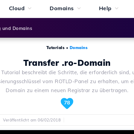
Cloud
Domains
Help
g und Domains
Tutorials
•
Domains
Transfer .ro-Domain
 Tutorial beschreibt die Schritte, die erforderlich sind,
sierungsschlüssel vom ROTLD-Panel zu erhalten, um ei
Domain zu einem neuen Registrar zu übertragen.
78
Veröffentlicht am 06/02/2018