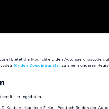
nel bietet die Möglichkeit, den Autorisierungscode aut
scode
ă
für den Domaintransfer
zu einem anderen Regist
n
hentifizierungsdaten.
LD-Konto verbundene E-Mail-Postfach (in das der Autor