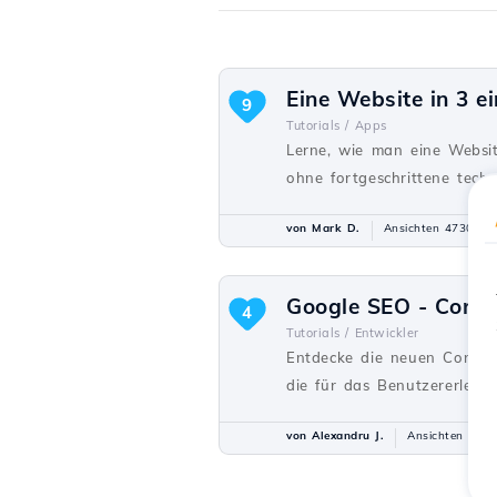
Eine Website in 3 ei
9
Tutorials /
Apps
Lerne, wie man eine Websit
ohne fortgeschrittene techn
von Mark D.
Ansichten 4730
Google SEO - Core 
4
Tutorials /
Entwickler
Entdecke die neuen Core We
die für das Benutzererlebnis
von Alexandru J.
Ansichten 1371