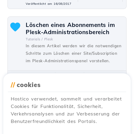
Veröffentlicht am 16/08/2017
Löschen eines Abonnements im
Plesk-Administrationsbereich
Tutorials /
Plesk
In diesem Artikel werden wir die notwendigen
Schritte zum Löschen einer Site/Subscription
im Plesk-Administrationspanel vorstellen.
von Alexandru J.
Ansichten 839
Vor einem Jahr aktualisiert
Veröffentlicht am 07/02/2020
//
cookies
Hostico verwendet, sammelt und verarbeitet
Löschen eines SQL-Benutzers im
Cookies für Funktionalität, Sicherheit,
Webuzo-Panel
Verkehrsanalysen und zur Verbesserung der
Tutorials /
Webuzo
Benutzerfreundlichkeit des Portals.
Lernen Sie, wie Sie einen SQL-Benutzer im
Webuzo-Administrationspanel Schritt für