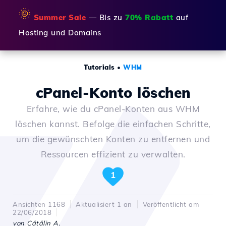
🌞
Summer Sale
— Bis zu
70% Rabatt
auf
Hosting und Domains
Tutorials
•
WHM
cPanel-Konto löschen
Erfahre, wie du cPanel-Konten aus WHM
löschen kannst. Befolge die einfachen Schritte,
um die gewünschten Konten zu entfernen und
Ressourcen effizient zu verwalten.
1
Ansichten 1168
Aktualisiert 1 an
Veröffentlicht am
22/06/2018
von Cătălin A.