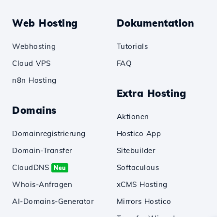
Web Hosting
Dokumentation
Webhosting
Tutorials
Cloud VPS
FAQ
n8n Hosting
Extra Hosting
Domains
Aktionen
Domainregistrierung
Hostico App
Domain-Transfer
Sitebuilder
CloudDNS
Softaculous
Neu
Whois-Anfragen
xCMS Hosting
AI-Domains-Generator
Mirrors Hostico