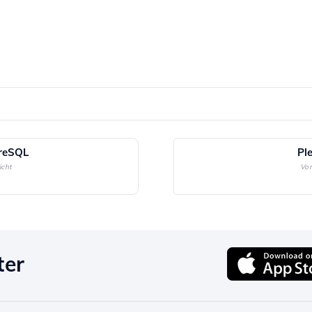
reSQL
Pl
icht
Vor
ter