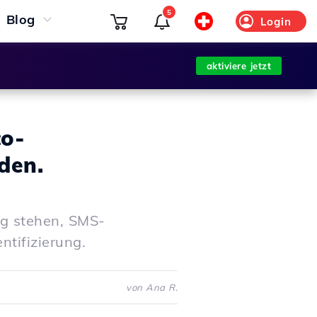
5
Blog
Login
aktiviere jetzt
co-
den.
ng stehen, SMS-
tifizierung.
von Ana R.