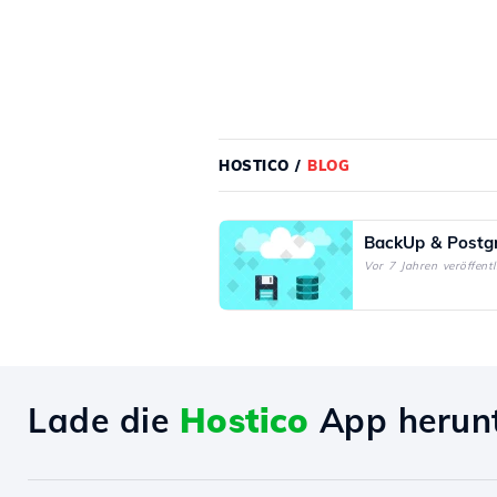
HOSTICO
/
BLOG
BackUp & Postg
Vor 7 Jahren veröffentl
Lade die
Hostico
App herun