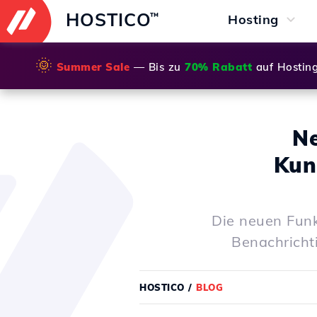
HOSTICO
™
Hosting
🌞
Summer Sale
— Bis zu
70% Rabatt
auf Hostin
Ne
Kun
Die neuen Funk
Benachricht
HOSTICO
/
BLOG