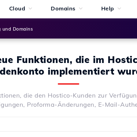
Cloud
Domains
Help
g und Domains
ue Funktionen, die im Hosti
denkonto implementiert wur
tionen, die den Hostico-Kunden zur Verfügu
igungen, Proforma-Änderungen, E-Mail-Authen