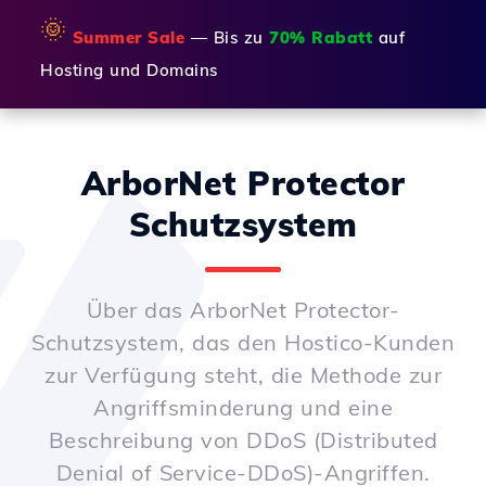
🌞
Summer Sale
— Bis zu
70% Rabatt
auf
Hosting und Domains
ArborNet Protector
Schutzsystem
Über das ArborNet Protector-
Schutzsystem, das den Hostico-Kunden
zur Verfügung steht, die Methode zur
Angriffsminderung und eine
Beschreibung von DDoS (Distributed
Denial of Service-DDoS)-Angriffen.