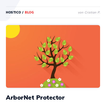
HOSTICO
/
BLOG
von Cristian P.
ArborNet Protector